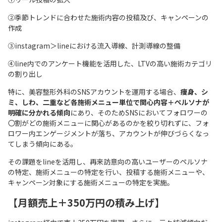
②季節トレンドに合わせた施術内容の投稿及び、キャンペーンの
作成
③instagram＞lineにおける流入導線、計測導線の整備
④line内でのアンケート機能を活用した、LTVの高い施術カテゴリ
の割り出し
特に、美容整形外科のSNSアカウントを運用する場合、
痩身、シ
ミ、しわ、二重など各施術メニュー単位で関心内容＋ペルソナが
明確に分かれる傾向
にあり、そのためSNSにおいてフォロワーの
〇割がどの施術メニューに関心があるのかを絞り切れずに、フォ
ロワー内エンゲージメントが落ち、アカウントが伸びづらくなっ
てしまう傾向にある。
その課題をlineを活用し、再来訪意向の高いユーザーのペルソナ
の特定、施術メニューの特定を行い、投稿する施術メニューや、
キャンペーン対象にする施術メニューの特定を実施。
【
月額売上＋350万円の積み上げ
】